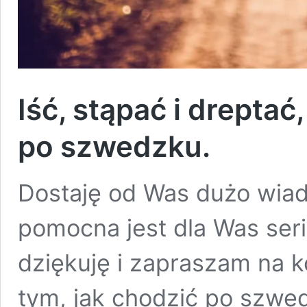
Iść, stąpać i dreptać
po szwedzku.
Dostaję od Was dużo wiad
pomocna jest dla Was ser
dziękuję i zapraszam na k
tym, jak chodzić po szwe