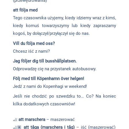
(przewędrowania)
att följa med
Tego czasownika użyjemy, kiedy idziemy wraz z kimś,
kiedy komuś towarzyszymy lub kiedy zapraszamy
kogoś, by dołączył/przyłączył się do nas.
Vill du följa med oss?
Chcesz iść z nami?
Jag följer dig till buss­hållplatsen.
Odprowadzę cię na przystanek autobusowy.
Följ med till Köpen­hamn över helgen!
Jedź z nami do Kopenhagi w weekend!
Jeśli nie chodzić po szwedzku to… Co? Na koniec
kilka dodatkowych czasowniów!
🦶
att marschera
– maszerować
🦶🏽
att tåga (marschera i tåg)
– iść (maszerować)