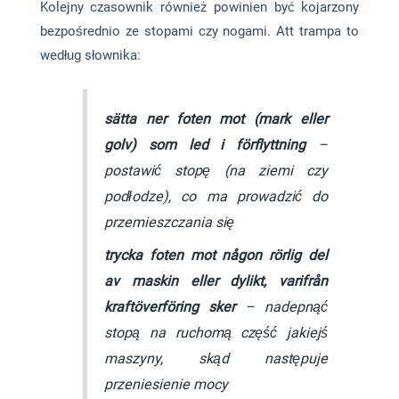
Kolejny czasownik również powinien być kojarzony
bezpośrednio ze stopami czy nogami. Att trampa to
według słownika:
sätta ner foten mot (mark eller
golv) som led i förflyttning
–
postawić stopę (na ziemi czy
podłodze), co ma prowadzić do
przemieszczania się
trycka foten mot någon rörlig del
av maskin eller dylikt, var­ifrån
kraft­överföring sker
– nadepnąć
stopą na ruchomą część jakiejś
maszyny, skąd następuje
przeniesienie mocy