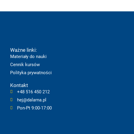
c
u
s
k
n
e
t
t
t
k
b
u
a
o
e
Ważne linki:
o
b
g
k
d
Materiały do nauki
Cennik kursów
o
e
r
i
Polityka prywatności
k
a
n
Kontakt
+48 516 450 212
m
hej@dalarna.pl
Pon-Pt 9:00-17:00