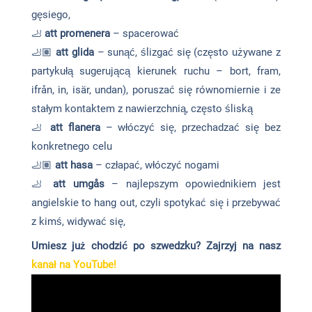
gęsiego,
🦶
att promenera
– spacerować
🦶🏽
att glida
– sunąć, ślizgać się (często używane z
partykułą sugerującą kierunek ruchu – bort, fram,
ifrån, in, isär, undan), poruszać się równomiernie i ze
stałym kontaktem z nawierzchnią, często śliską
🦶
att flanera
– włóczyć się, przechadzać się bez
konkretnego celu
🦶🏽
att hasa
– człapać, włóczyć nogami
🦶
att umgås
– najlepszym opowiednikiem jest
angielskie to hang out, czyli spotykać się i przebywać
z kimś, widywać się,
Umiesz już chodzić po szwedzku? Zajrzyj na nasz
kanał na
YouTube!