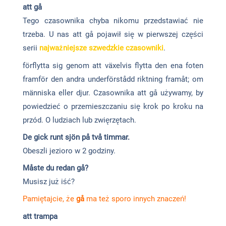
att gå
Tego czasownika chyba nikomu przedstawiać nie
trzeba. U nas att gå pojawił się w pierwszej części
serii
najważniejsze szwedzkie czasowniki
.
förflytta sig genom att växelvis flytta den ena foten
fram­för den andra under­förstådd riktning fram­åt; om
människa eller djur. Czasownika att gå używamy, by
powiedzieć o przemieszczaniu się krok po kroku na
przód. O ludziach lub zwięrzętach.
De gick runt sjön på två timmar.
Obeszli jezioro w 2 godziny.
Måste du redan gå?
Musisz już iść?
Pamiętajcie, że
gå
ma też sporo innych znaczeń!
att trampa