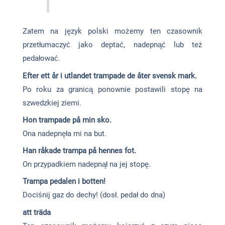
Zatem na język polski możemy ten czasownik
przetłumaczyć jako deptać, nadepnąć lub też
pedałować.
Efter ett år i utlandet trampade de åter svensk mark.
Po roku za granicą ponownie postawili stopę na
szwedzkiej ziemi.
Hon trampade på min sko.
Ona nadepnęła mi na but.
Han råkade trampa på hennes fot.
On przypadkiem nadepnął na jej stopę.
Trampa pedalen i botten!
Dociśnij gaz do dechy! (dosł. pedał do dna)
att träda