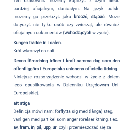
Ten czasownik możemy kojarzyć z czym nieco
bardziej oficjalnym, doniosłym. Na język polski
możemy go przełożyć jako
kroczć
,
stąpać
. Może
dotyczyć nie tylko osób czy zwierząt, ale również
oficjalnych dokumentów (
wchodzących
w życie).
Kungen trädde in i salen.
Król wkroczył do sali.
Denna förordning träder i kraft samma dag som den
offentliggörs i Europeiska unionens officiella tidning.
Niniejsze rozporządzenie wchodzi w życie z dniem
jego opublikowania w Dzienniku Urzędowym Unii
Europejskiej.
att stiga
Definicja mówi nam: förflytta sig med (långa) steg,
vanligen med partikel som an­ger rörelseriktning, t.ex.
av, fram, in, på, upp, ur
. czyli przemieszczać się za