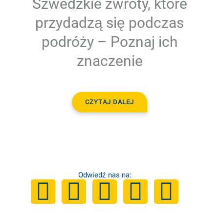
Szwedzkie zwroty, które
przydadzą się podczas
podróży – Poznaj ich
znaczenie
CZYTAJ DALEJ
Odwiedź nas na:
F
Y
I
T
L
a
o
n
i
i