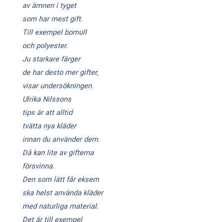
av ämnen i tyget
som har mest gift.
Till exempel bomull
och polyester.
Ju starkare färger
de har desto mer gifter,
visar undersökningen.
Ulrika Nilssons
tips är att alltid
tvätta nya kläder
innan du använder dem.
Då kan lite av gifterna
försvinna.
Den som lätt får eksem
ska helst använda kläder
med naturliga material.
Det är till exempel