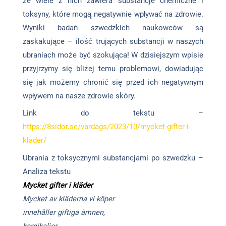
że wiele z nich zawiera substancje chemiczne i
toksyny, które mogą negatywnie wpływać na zdrowie.
Wyniki badań szwedzkich naukowców są
zaskakujące – ilość trujących substancji w naszych
ubraniach może być szokująca! W dzisiejszym wpisie
przyjrzymy się bliżej temu problemowi, dowiadując
się jak możemy chronić się przed ich negatywnym
wpływem na nasze zdrowie skóry.
Link do tekstu –
https://8sidor.se/vardags/2023/10/mycket-gifter-i-
klader/
Ubrania z toksycznymi substancjami po szwedzku –
Analiza tekstu
Mycket gifter i kläder
Mycket av kläderna vi köper
innehåller giftiga ämnen,
kemikalier.