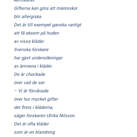
Gifterna kan göra att människor
blir allergiska.
Det är till exempel ganska vanligt
att få eksem på huden
av vissa kläder.
Svenska forskare
har gjort undersökningar
av ämnena i kläder.
De är chockade
över vad de ser.
– Vi är förvånade
över hur mycket gifter
det finns i kläderna,
säger forskaren Ulrika Nilsson.
Det är ofta kläder
som är en blandning