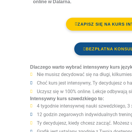
online w Dalarna.
ZAPISZ SIĘ NA KURS I
BEZPŁATNA KONSU
Dlaczego warto wybrać intensywny kurs języ
Nie musisz decydować się na długi, kilkumiesi
Choć kurs jest intensywny, Ty decydujesz o 
Uczysz się w 100% online. Lekcje odbywają s
Intensywny kurs szwedzkiego to:
4 tygodnie intensywnej nauki szwedzkiego, 3
12 godzin zegarowych indywidualnych trenin
Ty decydujesz, kiedy chcesz zacząć. Możesz u
Grafik jest ustalany zgodnie z Twoją dostępn