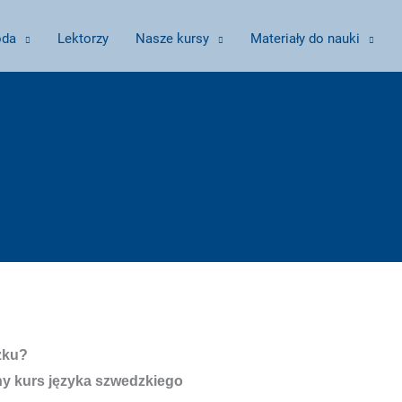
oda
Lektorzy
Nasze kursy
Materiały do nauki
zku?
ny kurs języka szwedzkiego