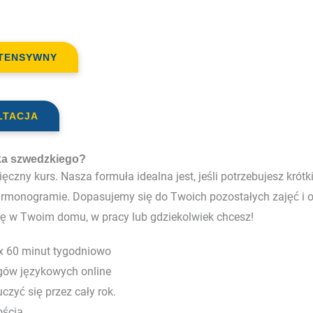
NTENSYWNY
LTACJA
ka szwedzkiego?
ęczny kurs. Nasza formuła idealna jest, jeśli potrzebujesz krót
harmonogramie. Dopasujemy się do Twoich pozostałych zajęć i
ię w Twoim domu, w pracy lub gdziekolwiek chcesz!
 x 60 minut tygodniowo
gów językowych online
czyć się przez cały rok.
ością.