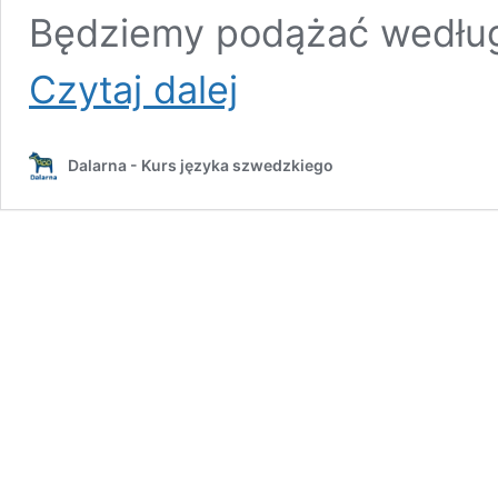
Będziemy podążać według
Szwedzkie
Czytaj dalej
święta
i
tradycje
Dalarna - Kurs języka szwedzkiego
po
szwedzku