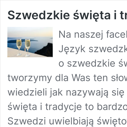
Szwedzkie święta i 
Na naszej face
Język szwedzki
o szwedzkie św
tworzymy dla Was ten sło
wiedzieli jak nazywają s
święta i tradycje to bardz
Szwedzi uwielbiają święto