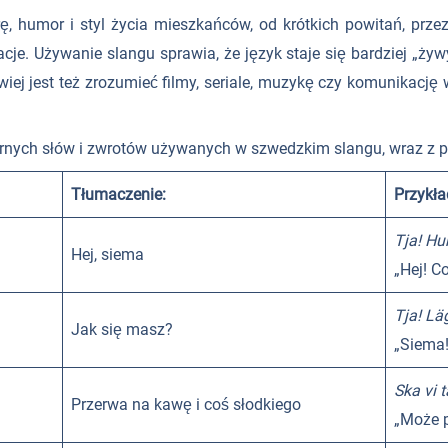
ę, humor i styl życia mieszkańców, od krótkich powitań, przez 
cje. Używanie slangu sprawia, że język staje się bardziej „żyw
twiej jest też zrozumieć filmy, seriale, muzykę czy komunikacj
arnych słów i zwrotów używanych w szwedzkim slangu, wraz z p
Tłumaczenie:
Przykła
Tja! Hur
Hej, siema
„Hej! C
Tja! Lä
Jak się masz?
„Siema!
Ska vi t
Przerwa na kawę i coś słodkiego
„Może 