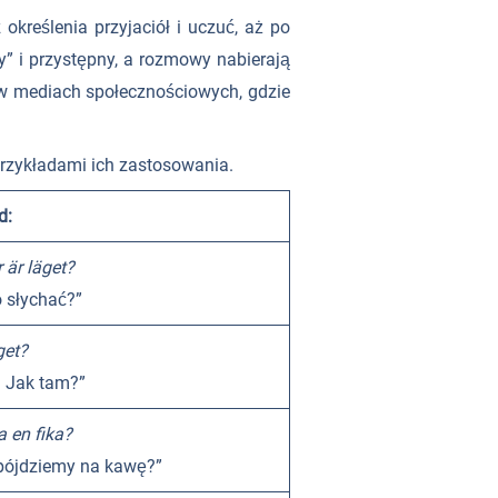
określenia przyjaciół i uczuć, aż po
y” i przystępny, a rozmowy nabierają
ę w mediach społecznościowych, gdzie
rzykładami ich zastosowania.
d:
 är läget?
o słychać?”
get?
 Jak tam?”
a en fika?
pójdziemy na kawę?”