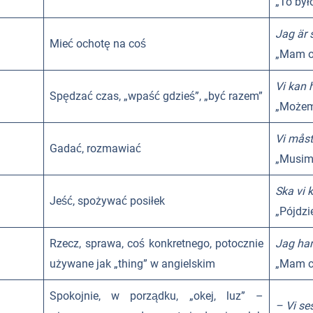
„To był
Jag är 
Mieć ochotę na coś
„Mam oc
Vi kan
Spędzać czas, „wpaść gdzieś”, „być razem”
„Możemy
Vi måst
Gadać, rozmawiać
„Musim
Ska vi 
Jeść, spożywać posiłek
„Pójdzi
Rzecz, sprawa, coś konkretnego, potocznie
Jag har 
używane jak „thing” w angielskim
„Mam c
Spokojnie, w porządku, „okej, luz” –
– Vi se