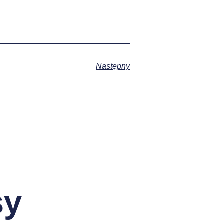
Następny
sy