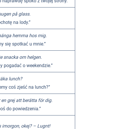
o naprawdę spoko z twojej strony.”
sugen på glass.
hotę na lody.”
 hänga hemma hos mig.
 się spotkać u mnie.”
e snacka om helgen.
y pogadać o weekendzie.”
käka lunch?
emy coś zjeść na lunch?”
en grej att berätta för dig.
oś do powiedzenia.”
s imorgon, okej? – Lugnt!