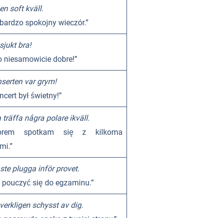
en soft kväll.
 bardzo spokojny wieczór.”
sjukt bra!
o niesamowicie dobre!”
serten var grym!
ncert był świetny!”
 träffa några polare ikväll.
zorem spotkam się z kilkoma
mi.”
te plugga inför provet.
 pouczyć się do egzaminu.”
 verkligen schysst av dig.