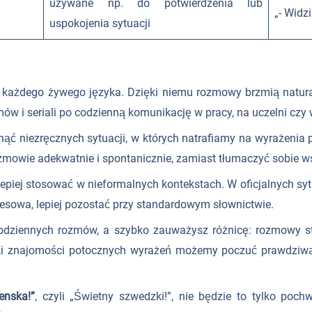
używane np. do potwierdzenia lub
„- Widz
uspokojenia sytuacji
 każdego żywego języka. Dzięki niemu rozmowy brzmią natura
mów i seriali po codzienną komunikację w pracy, na uczelni czy
ąć niezręcznych sytuacji, w których natrafiamy na wyrażenia p
owie adekwatnie i spontanicznie, zamiast tłumaczyć sobie w
lepiej stosować w nieformalnych kontekstach. W oficjalnych syt
esowa, lepiej pozostać przy standardowym słownictwie.
dziennych rozmów, a szybko zauważysz różnicę: rozmowy staną
ki znajomości potocznych wyrażeń możemy poczuć prawdziwą
enska!”
, czyli „Świetny szwedzki!”, nie będzie to tylko po