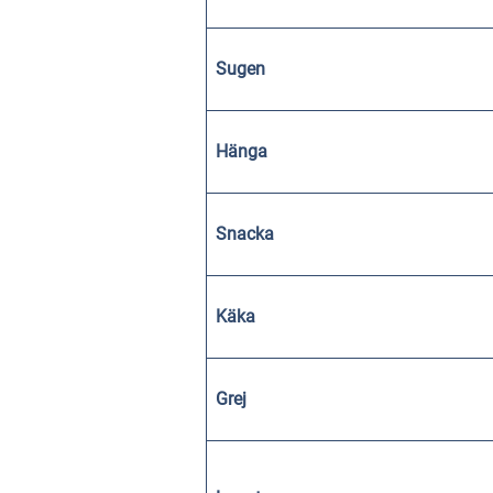
Sugen
Hänga
Snacka
Käka
Grej