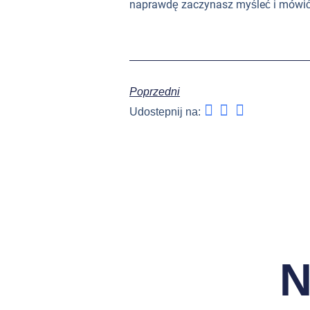
naprawdę zaczynasz myśleć i mówić
Poprzedni
Udostepnij na:
N