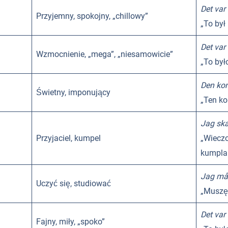
Det var 
Przyjemny, spokojny, „chillowy”
„To był
Det var 
Wzmocnienie, „mega”, „niesamowicie”
„To był
Den kon
Świetny, imponujący
„Ten ko
Jag ska
Przyjaciel, kumpel
„Wiec
kumpla
Jag mås
Uczyć się, studiować
„Muszę
Det var
Fajny, miły, „spoko”