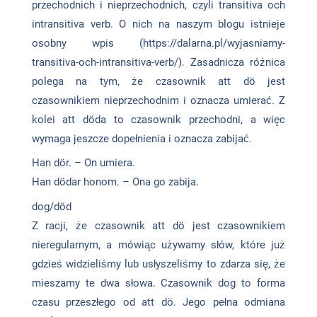
przechodnich i nieprzechodnich, czyli transitiva och
intransitiva verb. O nich na naszym blogu istnieje
osobny wpis (https://dalarna.pl/wyjasniamy-
transitiva-och-intransitiva-verb/). Zasadnicza różnica
polega na tym, że czasownik att dö jest
czasownikiem nieprzechodnim i oznacza umierać. Z
kolei att döda to czasownik przechodni, a więc
wymaga jeszcze dopełnienia i oznacza zabijać.
Han dör. – On umiera.
Han dödar honom. – Ona go zabija.
dog/död
Z racji, że czasownik att dö jest czasownikiem
nieregularnym, a mówiąc używamy słów, które już
gdzieś widzieliśmy lub usłyszeliśmy to zdarza się, że
mieszamy te dwa słowa. Czasownik dog to forma
czasu przeszłego od att dö. Jego pełna odmiana