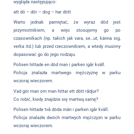
wygląda następująco:
att dö – dör – dog – har dött
Warto jednak pamiętać, że wyraz död jest
przymiotnikiem, a więc stosujemy go po
czasownikach (np. takich jak vara, se…ut, känna sig,
verka itd.) lub przed rzeczownikiem, a wtedy musimy
dopasować go do jego rodzaju.
Polisen hittade en död man i parken igår kväll.
Policja znalazła martwego mężczyznę w parku
wczoraj wieczorem.
Vad gör man om man hittar ett dött rådjur?
Co robić, kiedy znajdzie się martwą sarnę?
Polisen hittade två döda män i parken igår kväll.
Policja znalazła dwóch martwych mężczyzn w parku
wczoraj wieczorem.