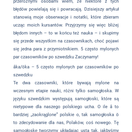
przeróżnymi osobami wiem, że niektóre z tych
błędów powielają się i powracają. Dzisiejszy artykuł
stanowią moje obserwacje i notatki, które zbieram
ucząc moich kursantów. Przyjrzymy się więc bliżej
błędom innych – to w końcu też nauka – i skupimy
się przede wszystkim na czasownikach, choć pojawi
się jedna para z przymiotnikiem. 5 często mylonych
par czasowników po szwedzku Zaczynamy!
åka/öka – 5 często mylonych par czasowników po
szwedzku
Te dwa czasowniki, które bywają mylone na
wczesnym etapie nauki, różni tylko samogłoska. W
języku szwedzkim występują samogłoski, które są
nietypowe dla naszego polskiego ucha. O ile å to
bardziej „zaokrąglone” polskie o, tak samogłoska ö
to zdecydowanie dla nas, Polaków, coś nowego. Tę
samogłoskę tworzymy układając usta tak, jakbyśmy