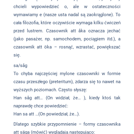
chcieli wypowiedzieć o, ale w ostateczności
wymawiamy e (nasze usta nadal są zaokrąglone). To
cała filozofia, które oczywiście wymaga kilku ćwiczeń
przed lustrem. Czasownik att åka oznacza jechać
(jako pasażer, np. samochodem, pociągiem itd.), a
czasownik att öka – rosnąć, wzrastać, powiększać
się.
sa/såg
To chyba najczęściej mylone czasowniki w formie
czasu przeszłego (preteritum), zdarza się to nawet na
wyższych poziomach. Często słyszę:
Han såg att… (On widział, że… ), kiedy ktoś tak
naprawdę chce powiedzieć:
Han sa att …(On powiedział, że…).
Dlatego szybkie przypomnienie – formy czasownika
att säga (mówić) wyglądają następująco: