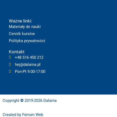
e
t
t
t
k
b
u
a
o
e
Ważne linki:
o
b
g
k
d
Materiały do nauki
Cennik kursów
o
e
r
i
Polityka prywatności
k
a
n
Kontakt
+48 516 450 212
m
hej@dalarna.pl
Pon-Pt 9:00-17:00
Copyright
©
2019-2026 Dalarna
Created by
Ferrum Web