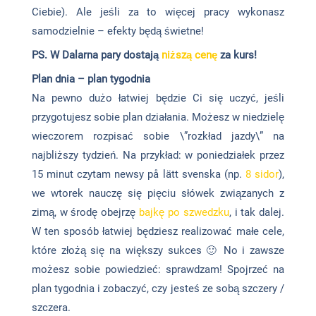
Ciebie). Ale jeśli za to więcej pracy wykonasz
samodzielnie – efekty będą świetne!
PS. W Dalarna pary dostają
niższą cenę
za kurs!
Plan dnia – plan tygodnia
Na pewno dużo łatwiej będzie Ci się uczyć, jeśli
przygotujesz sobie plan działania. Możesz w niedzielę
wieczorem rozpisać sobie \”rozkład jazdy\” na
najbliższy tydzień. Na przykład: w poniedziałek przez
15 minut czytam newsy på lätt svenska (np.
8 sidor
),
we wtorek nauczę się pięciu słówek związanych z
zimą, w środę obejrzę
bajkę po szwedzku
, i tak dalej.
W ten sposób łatwiej będziesz realizować małe cele,
które złożą się na większy sukces 🙂 No i zawsze
możesz sobie powiedzieć: sprawdzam! Spojrzeć na
plan tygodnia i zobaczyć, czy jesteś ze sobą szczery /
szczera.