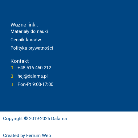
e
t
t
t
k
b
u
a
o
e
Ważne linki:
o
b
g
k
d
Materiały do nauki
Cennik kursów
o
e
r
i
Polityka prywatności
k
a
n
Kontakt
+48 516 450 212
m
hej@dalarna.pl
Pon-Pt 9:00-17:00
Copyright
©
2019-2026 Dalarna
Created by
Ferrum Web