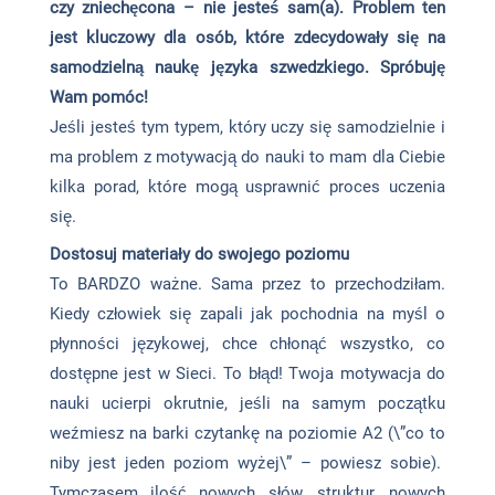
czy zniechęcona – nie jesteś sam(a). Problem ten
jest kluczowy dla osób, które zdecydowały się na
samodzielną naukę języka szwedzkiego. Spróbuję
Wam pomóc!
Jeśli jesteś tym typem, który uczy się samodzielnie i
ma problem z motywacją do nauki to mam dla Ciebie
kilka porad, które mogą usprawnić proces uczenia
się.
Dostosuj materiały do swojego poziomu
To BARDZO ważne. Sama przez to przechodziłam.
Kiedy człowiek się zapali jak pochodnia na myśl o
płynności językowej, chce chłonąć wszystko, co
dostępne jest w Sieci. To błąd! Twoja motywacja do
nauki ucierpi okrutnie, jeśli na samym początku
weźmiesz na barki czytankę na poziomie A2 (\”co to
niby jest jeden poziom wyżej\” – powiesz sobie).
Tymczasem ilość nowych słów, struktur, nowych