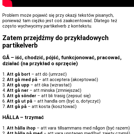
Problem może pojawić się przy okazji tekstów pisanych,
ponieważ tam ciężko jest coś zaakcentować. Dlatego też
często wychwycimy partikelverb z kontekstu.
Zatem przejdźmy do przykładowych
partikelverb
GÅ – iść, chodzić, pójść, funkcjonować, pracować,
działać (na przykład o sprzęcie)
1.
Att gå bort
– att dö (umrzeć)
2.
Att gå med på
– att acceptera (akceptować)
3.
Att gå upp
– att öka (wzrastać)
4.
Att gå ner
– att minska (zmniejszać)
5.
Att gå sönder
– att bli trasig (zepsuć się)
6.
Att gå ut på
– att handla om (być o, dotyczyć)
7.
Att gå på
– att kosta (kosztować)
HÅLLA – trzymać
1.
Att hålla ihop
– att vara tillsammans med någon (być razem)
2.
Att hålla på med
– att vara upptagen med(być zajęty czymś)