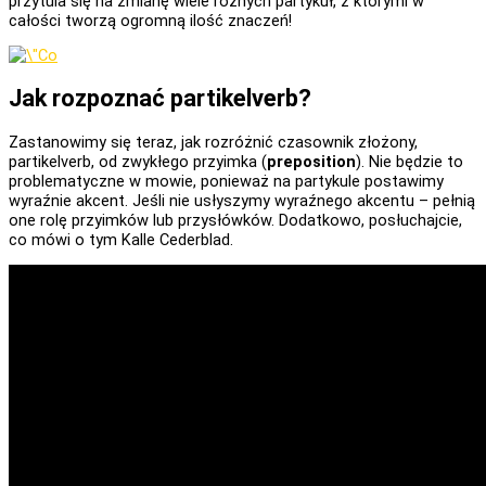
przytula się na zmianę wiele różnych partykuł, z którymi w
całości tworzą ogromną ilość znaczeń!
Jak rozpoznać partikelverb?
Zastanowimy się teraz, jak rozróżnić czasownik złożony,
partikelverb, od zwykłego przyimka (
preposition
). Nie będzie to
problematyczne w mowie, ponieważ na partykule postawimy
wyraźnie akcent. Jeśli nie usłyszymy wyraźnego akcentu – pełnią
one rolę przyimków lub przysłówków. Dodatkowo, posłuchajcie,
co mówi o tym Kalle Cederblad.