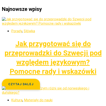
Najnowsze wpisy
Porady
,
Słówka
Jak przygotować się do
przeprowadzki do Szwecji pod
względem językowym?
Pomocne rady i wskazówki
CZYTAJ DALEJ
Kultura
,
Materiały do nauki