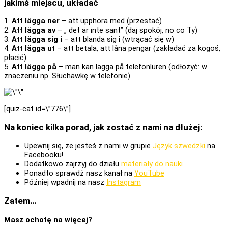
jakimś miejscu, układać
1.
Att lägga ner
– att upphöra med (przestać)
2.
Att lägga av
– „ det är inte sant” (daj spokój, no co Ty)
3.
Att lägga sig i
– att blanda sig i (wtrącać się w)
4.
Att lägga ut
– att betala, att låna pengar (zakładać za kogoś,
płacić)
5.
Att lägga på
– man kan lägga på telefonluren (odłożyć: w
znaczeniu np. Słuchawkę w telefonie)
[quiz-cat id=\”776\”]
Na koniec kilka porad, jak zostać z nami na dłużej:
Upewnij się, że jesteś z nami w grupie
Język szwedzki
na
Facebooku!
Dodatkowo zajrzyj do działu
materiały do nauki
Ponadto sprawdź nasz kanał na
YouTube
Później wpadnij na nasz
Instagram
Zatem…
Masz ochotę na więcej?