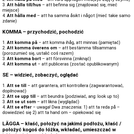
3.
Att hålla till/hus
– att befinna sig (znajdować się, mieć
miejsce)
4.
Att hålla med
– att ha samma åsikt i något (mieć takie samo
zdanie)
KOMMA – przychodzić, pochodzić
1.
Att komma på
– att komma ihåg, att minnas (pamiętać)
2.
Att komma överens om
– att bestämma tillsammans
(porozumieć się, ustalić coś razem)
3.
Att komma bort
– att försvinna (zniknąć)
4.
Att komma ut
– att publiceras (zostać opublikowanym)
SE – widzieć, zobaczyć, oglądać
1.
Att se till
– att garantera, att kontrollera (zagwarantować,
dopilnować)
2.
Att se upp till
– att beundra (podziwiać, ang: look up to)
3.
Att se ut som
– att likna (wyglądać)
4.
Att se efter
– uwaga! Dwa znaczenia: 1) att ta reda på –
dowiedzieć się 2) att ta hand om – opiekować się
LÄGGA – kłaść, położyć na jakimś podłożu, kłaść /
położyć kogoś do łóżka, wkładać, umieszczać w