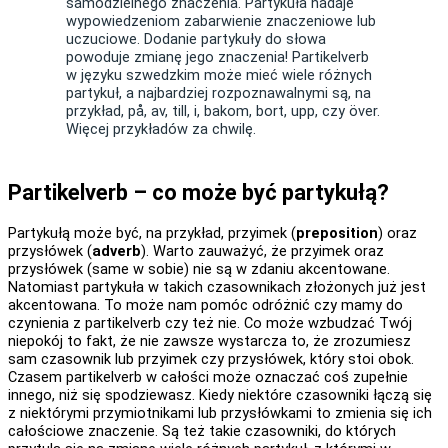
samodzielnego znaczenia. Partykuła nadaje
wypowiedzeniom zabarwienie znaczeniowe lub
uczuciowe. Dodanie partykuły do słowa
powoduje zmianę jego znaczenia! Partikelverb
w języku szwedzkim może mieć wiele różnych
partykuł, a najbardziej rozpoznawalnymi są, na
przykład, på, av, till, i, bakom, bort, upp, czy över.
Więcej przykładów za chwilę.
Partikelverb – co może być partykułą?
Partykułą może być, na przykład, przyimek (
preposition
) oraz
przysłówek (
adverb
). Warto zauważyć, że przyimek oraz
przysłówek (same w sobie) nie są w zdaniu akcentowane.
Natomiast partykuła w takich czasownikach złożonych już jest
akcentowana. To może nam pomóc odróżnić czy mamy do
czynienia z partikelverb czy też nie. Co może wzbudzać Twój
niepokój to fakt, że nie zawsze wystarcza to, że zrozumiesz
sam czasownik lub przyimek czy przysłówek, który stoi obok.
Czasem partikelverb w całości może oznaczać coś zupełnie
innego, niż się spodziewasz. Kiedy niektóre czasowniki łączą się
z niektórymi przymiotnikami lub przysłówkami to zmienia się ich
całościowe znaczenie. Są też takie czasowniki, do których