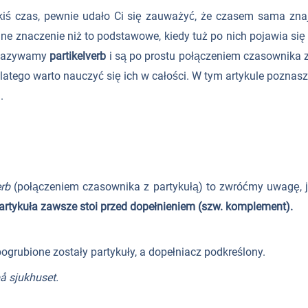
jakiś czas, pewnie udało Ci się zauważyć, że czasem sama zn
nne znaczenie niż to podstawowe, kiedy tuż po nich pojawia si
i nazywamy
partikelverb
i są po prostu połączeniem czasownika 
latego warto nauczyć się ich w całości. W tym artykule poznas
.
erb
(połączeniem czasownika z partykułą) to zwróćmy uwagę, ja
artykuła zawsze stoi przed dopełnieniem (szw. komplement).
pogrubione zostały partykuły, a dopełniacz podkreślony.
å sjukhuset.