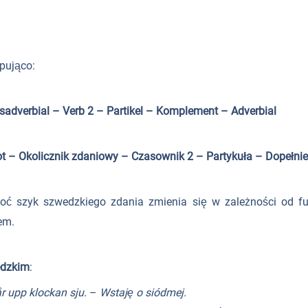
pująco:
adverbial – Verb 2 – Partikel – Komplement – Adverbial
– Okolicznik zdaniowy – Czasownik 2 – Partykuła – Dopełnien
oć szyk szwedzkiego zdania zmienia się w zależności od f
em.
edzkim
:
r upp klockan sju.
–
Wstaję o siódmej.