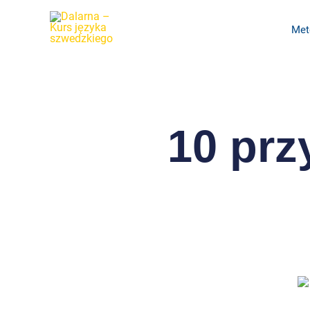
Przejdź
do
Met
treści
10 prz