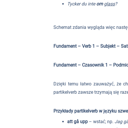
Tycker du inte
om
glass
?
Schemat zdania wygląda więc nastę
Fundament – Verb 1 – Subjekt – Sats
Fundament – Czasownik 1 – Podmiot 
Dzięki temu łatwo zauważyć, że ch
partikelverb zawsze trzymają się raz
Przykłady partikelverb w języku szw
att gå upp
– wstać; np.
Jag gå