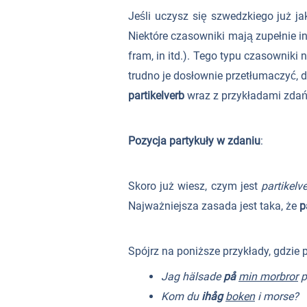
Jeśli uczysz się szwedzkiego już 
Niektóre czasowniki mają zupełnie i
fram, in itd.). Tego typu czasownik
trudno je dosłownie przetłumaczyć, d
partikelverb
wraz z przykładami zdań
Pozycja partykuły w zdaniu
:
Skoro już wiesz, czym jest
partikelv
Najważniejsza zasada jest taka, że
p
Spójrz na poniższe przykłady, gdzie 
Jag hälsade
på
min morbror
p
Kom du
ihåg
boken
i morse?