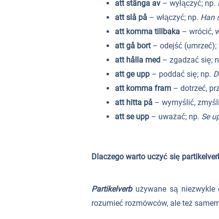
att stänga av
– wyłączyć; np.
att slå på
– włączyć; np.
Han 
att komma tillbaka
– wrócić, 
att gå bort
– odejść (umrzeć);
att hålla med
– zgadzać się; 
att ge upp
– poddać się; np.
D
att komma fram
– dotrzeć, pr
att hitta på
– wymyślić, zmyśli
att se upp
– uważać; np.
Se u
Dlaczego warto uczyć się partikelver
Partikelverb
używane są niezwykle c
rozumieć rozmówców, ale też samemu