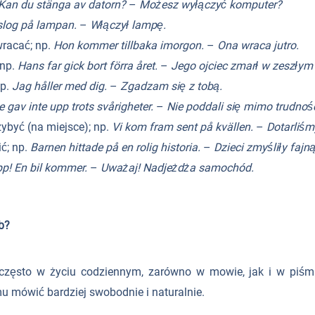
Kan du stänga av datorn?
–
Możesz wyłączyć komputer?
slog på lampan.
–
Włączył lampę.
wracać; np.
Hon kommer tillbaka imorgon.
–
Ona wraca jutro.
 np.
Hans far gick bort förra året.
–
Jego ojciec zmarł w zeszłym 
np.
Jag håller med dig.
–
Zgadzam się z tobą.
e gav inte upp trots svårigheter.
–
Nie poddali się mimo trudnośc
zybyć (na miejsce); np.
Vi kom fram sent på kvällen.
–
Dotarliś
ć; np.
Barnen hittade på en rolig historia.
–
Dzieci zmyśliły fajną
pp! En bil kommer.
–
Uważaj! Nadjeżdża samochód.
b?
zęsto w życiu codziennym, zarówno w mowie, jak i w piśmie.
 mówić bardziej swobodnie i naturalnie.