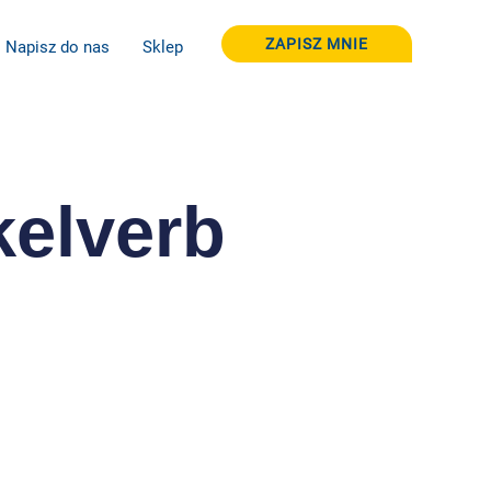
ZAPISZ MNIE
Napisz do nas
Sklep
kelverb