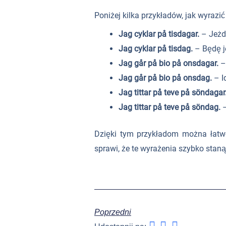
Poniżej kilka przykładów, jak wyrazić
Jag cyklar på tisdagar.
– Jeżdż
Jag cyklar på tisdag.
– Będę j
Jag går på bio på onsdagar.
–
Jag går på bio på onsdag.
– I
Jag tittar på teve på söndagar
Jag tittar på teve på söndag.
–
Dzięki tym przykładom można łatw
sprawi, że te wyrażenia szybko sta
Poprzedni