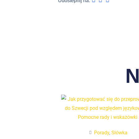
Udostepnij na:
N
Porady
,
Słówka