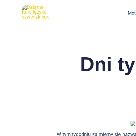
Przejdź
do
Met
treści
Dni t
W tym tygodniu zajmiemy się nazwa