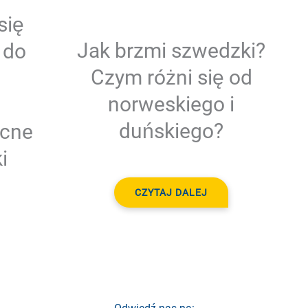
się
Jak brzmi szwedzki?
 do
Czym różni się od
norweskiego i
duńskiego?
cne
i
CZYTAJ DALEJ