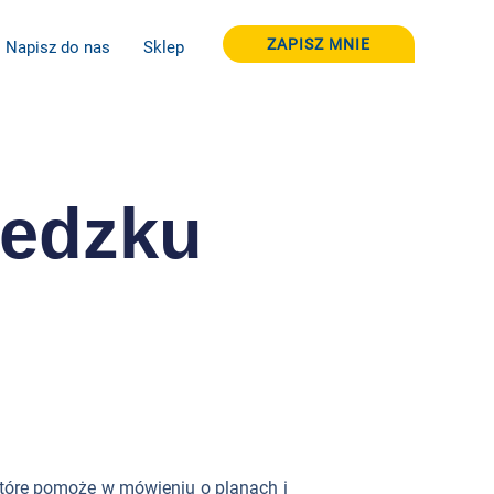
ZAPISZ MNIE
Napisz do nas
Sklep
wedzku
tóre pomoże w mówieniu o planach i