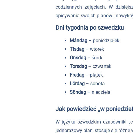
codziennych zajęciach. W dzisiej
opisywania swoich planów i nawykó
Dni tygodnia po szwedzku
Måndag
– poniedziałek
Tisdag
– wtorek
Onsdag
– środa
Torsdag
– czwartek
Fredag
– piątek
Lördag
– sobota
Söndag
– niedziela
Jak powiedzieć „w poniedziałe
W języku szwedzkim czasowniki „c
jednorazowy plan, stosuje się różne