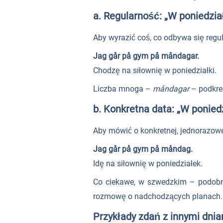
a. Regularność: „W poniedzia
Aby wyrazić coś, co odbywa się regu
Jag går på gym på måndagar.
Chodzę na siłownię w poniedziałki.
Liczba mnoga –
måndagar
– podkreś
b. Konkretna data: „W poniedz
Aby mówić o konkretnej, jednorazowej
Jag går på gym på måndag.
Idę na siłownię w poniedziałek.
Co ciekawe, w szwedzkim – podobni
rozmowę o nadchodzących planach.
Przykłady zdań z innymi dnia