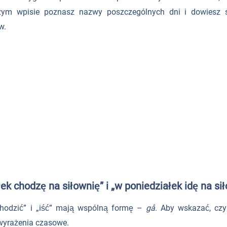
szym wpisie poznasz nazwy poszczególnych dni i dowiesz 
w.
k chodzę na siłownię” i „w poniedziałek idę na si
hodzić” i „iść” mają wspólną formę –
gå
. Aby wskazać, czy
 wyrażenia czasowe.