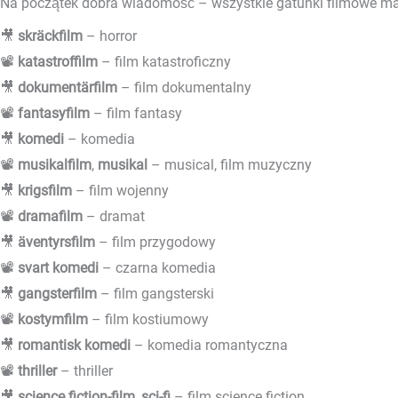
Na początek dobra wiadomość – wszystkie gatunki filmowe ma
🎥
skräckfilm
– horror
📽️
katastroffilm
– film katastroficzny
🎥
dokumentärfilm
– film dokumentalny
📽️
fantasyfilm
– film fantasy
🎥
komedi
– komedia
📽️
musikalfilm
,
musikal
– musical, film muzyczny
🎥
krigsfilm
– film wojenny
📽️
dramafilm
– dramat
🎥
äventyrsfilm
– film przygodowy
📽️
svart komedi
– czarna komedia
🎥
gangsterfilm
– film gangsterski
📽️
kostymfilm
– film kostiumowy
🎥
romantisk komedi
– komedia romantyczna
📽️
thriller
– thriller
🎥
science fiction-film, sci-fi
– film science fiction