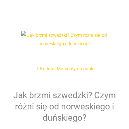
Kultura
,
Materiały do nauki
Jak brzmi szwedzki? Czym
różni się od norweskiego i
duńskiego?