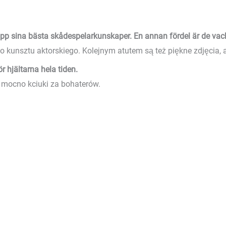
upp sina bästa skådespelarkunskaper. En annan fördel är de vac
go kunsztu aktorskiego. Kolejnym atutem są też piękne zdjęcia
 hjältarna hela tiden.
 mocno kciuki za bohaterów.