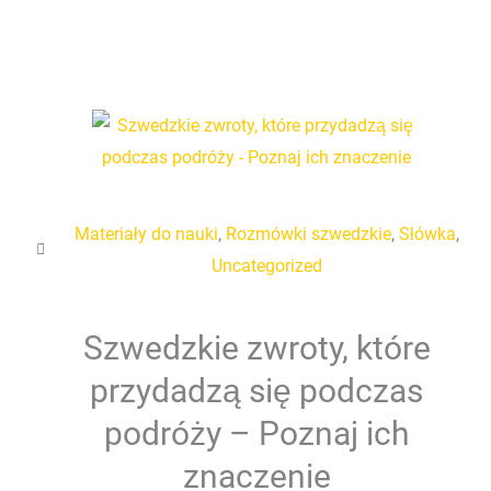
Materiały do nauki
,
Rozmówki szwedzkie
,
Słówka
,
Uncategorized
Szwedzkie zwroty, które
przydadzą się podczas
podróży – Poznaj ich
znaczenie