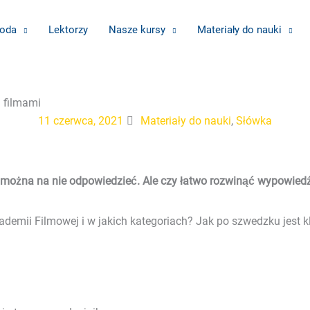
oda
Lektorzy
Nasze kursy
Materiały do nauki
 filmami
11 czerwca, 2021
Materiały do nauki
,
Słówka
wo można na nie odpowiedzieć. Ale czy łatwo rozwinąć wypowied
ademii Filmowej i w jakich kategoriach? Jak po szwedzku jest 