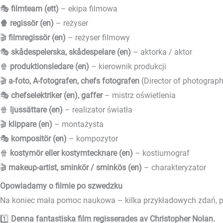
🎭
filmteam (ett)
– ekipa filmowa
🍿 regissör (en)
– reżyser
🎬
filmregissör
(en)
– reżyser filmowy
🎭
skådespelerska, skådespelare (en)
– aktorka / aktor
🍿
produktionsledare (en)
– kierownik produkcji
🎬
a-foto, A-fotografen, chefs fotografen
(Director of photograp
🎭
chefselektriker
(en), gaffer
– mistrz oświetlenia
🍿
ljussättare (en)
– realizator światła
🎬
klippare (en)
– montażysta
🎭
kompositör (en)
– kompozytor
🍿
kostymör eller kostymtecknare (en)
– kostiumograf
🎬
makeup-artist, sminkör / sminkös (en)
– charakteryzator
Opowiadamy o filmie po szwedzku
Na koniec mała pomoc naukowa – kilka przykładowych zdań, p
1️⃣
Denna fantastiska film regisserades av Christopher Nolan.