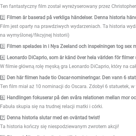
Ten fantastyczny film został wyreżyserowany przez Christophe
2️⃣
Filmen är baserad på verkliga händelser. Denna historia händ
Film jest oparty na prawdziwych wydarzeniach. Ta historia w
na wymyślonej/fikcyjnej historii)
3️⃣
Filmen spelades in i Nya Zeeland och inspelningen tog sex 
4️⃣
Leonardo DiCaprio, som är känd över hela världen för filmer
W filmie główną rolę męską gra Leonardo DiCaprio, który na ca
5️⃣
Den här filmen hade tio Oscar-nomineringar. Den vann 6 statye
Ten film miał aż 10 nominacji do Oscara. Zdobył 6 statuetek, w
6️⃣
Handlingen fokuserar på den svåra relationen mellan mor oc
Fabuła skupia się na trudnej relacji matki i córki.
7️⃣
Denna historia slutar med en oväntad twist!
Ta historia kończy się niespodziewanym zwrotem akcji!