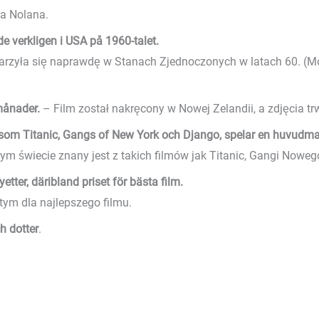
ra Nolana.
e verkligen i USA på 1960-talet.
ydarzyła się naprawdę w Stanach Zjednoczonych w latach 60. (
månader.
– Film został nakręcony w Nowej Zelandii, a zdjęcia tr
 som Titanic, Gangs of New York och Django, spelar en huvudmanr
łym świecie znany jest z takich filmów jak Titanic, Gangi Nowe
tter, däribland priset för bästa film.
 tym dla najlepszego filmu.
h dotter
.