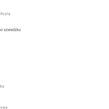
aficzny
 po szwedzku
ska
ktywa