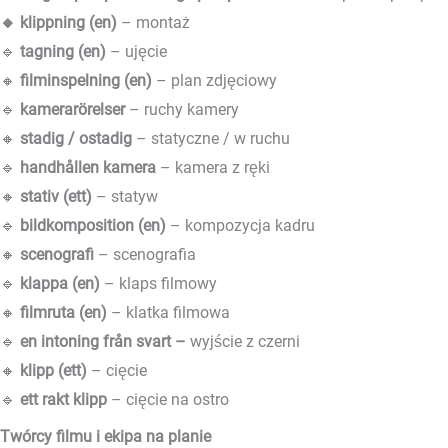
🔸 klippning (en)
– montaż
🔹
tagning (en)
– ujęcie
🔸
filminspelning (en)
– plan zdjęciowy
🔹
kamerarörelser
– ruchy kamery
🔸
stadig / ostadig
– statyczne / w ruchu
🔹
handhållen kamera
– kamera z ręki
🔸
stativ (ett)
– statyw
🔹
bildkomposition (en)
– kompozycja kadru
🔸
scenografi
– scenografia
🔹
klappa (en)
– klaps filmowy
🔸
filmruta (en)
– klatka filmowa
🔹
en intoning från svart –
wyjście z czerni
🔸
klipp (ett)
– cięcie
🔹
ett rakt klipp
– cięcie na ostro
Twórcy filmu i ekipa na planie