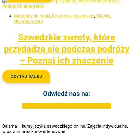
Materiały do nauki
,
Rozmówki szwedzkie
,
Słówka
,
Uncategorized
Szwedzkie zwroty, które
przydadzą się podczas podróży
– Poznaj ich znaczenie
CZYTAJ DALEJ
Odwiedź nas na:
Facebook
Youtube
Instagram
Tiktok
Linkedin
Dalarna – kursy języka szwedzkiego online. Zajęcia indywidualne,
w parach oraz kursy intensywne.