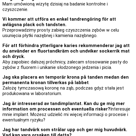
Mam umówioną wizytę dzisiaj na badanie kontrolne i
czyszczenie.
Vi kommer att utföra en enkel tandrengöring för att
avlägsna plack och tandsten.
Przeprowadzimy prosty zabieg czyszczenia zębów w celu
usunięcia płytki nazębnej i kamienia nazębnego.
För att förhindra ytterligare karies rekommenderar jag att
du använder en fluortandkräm och undviker sockerrik mat
och dryck.
Aby zapobiec dalszej próchnicy, zalecam stosowanie pasty do
zębów z fluorem i unikanie słodzonego jedzenia i picia.
Jag ska placera en temporär krona på tanden medan den
permanenta kronan tillverkas på labbet
.
Założę tymczasową koronę na ząb, podczas gdyż stała jest
produkowana w laboratorium.
Jag är intresserad av tandimplantat. Kan du ge mig mer
information om processen och eventuella risker?
Interesuje
mnie implant. Możesz udzielić mi więcej informacji o procesie i
ewentualnym ryzyku?
Jag har tandvärk som strålar upp och ger mig huvudvärk.
Vad kan vara orsaken till detta?