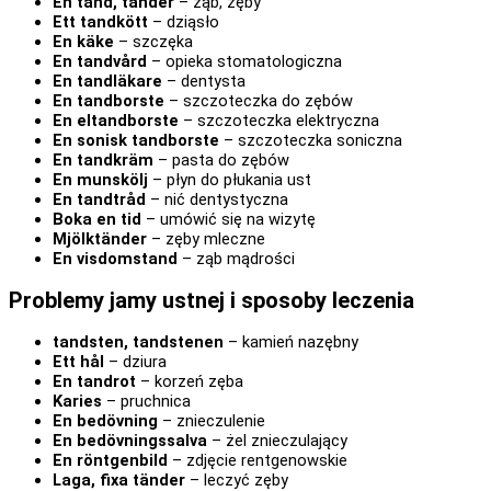
En tand, tänder
– ząb, zęby
Ett tandkött
– dziąsło
En käke
– szczęka
En tandvård
– opieka stomatologiczna
En tandläkare
– dentysta
En tandborste
– szczoteczka do zębów
En eltandborste
– szczoteczka elektryczna
En sonisk tandborste
– szczoteczka soniczna
En tandkräm
– pasta do zębów
En munskölj
– płyn do płukania ust
En tandtråd
– nić dentystyczna
Boka en tid
– umówić się na wizytę
Mjölktänder
– zęby mleczne
En visdomstand
– ząb mądrości
Problemy jamy ustnej i sposoby leczenia
tandsten, tandstenen
– kamień nazębny
Ett hål
– dziura
En tandrot
– korzeń zęba
Karies
– pruchnica
En bedövning
– znieczulenie
En bedövningssalva
– żel znieczulający
En röntgenbild
– zdjęcie rentgenowskie
Laga, fixa tänder
– leczyć zęby