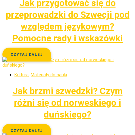
Jak przygotować się do
przeprowadzki do Szwecji pod
względem językowym?
Pomocne rady i wskazówki
CZYTAJ DALEJ
Kultura
,
Materiały do nauki
Jak brzmi szwedzki? Czym
różni się od norweskiego i
duńskiego?
CZYTAJ DALEJ