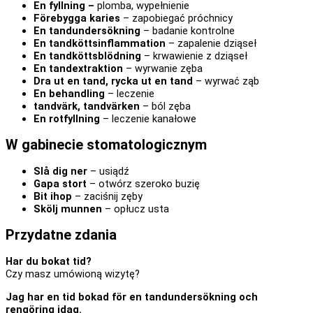
En fyllning –
plomba, wypełnienie
Förebygga karies
– zapobiegać próchnicy
En tandundersökning
– badanie kontrolne
En tandköttsinflammation
– zapalenie dziąseł
En tandköttsblödning
– krwawienie z dziąseł
En tandextraktion
– wyrwanie zęba
Dra ut en tand, rycka ut en tand
– wyrwać ząb
En behandling
– leczenie
tandvärk, tandvärken
– ból zęba
En rotfyllning
– leczenie kanałowe
W gabinecie stomatologicznym
Slå dig ner
– usiądź
Gapa stort
– otwórz szeroko buzię
Bit ihop
– zaciśnij zęby
Skölj munnen
– opłucz usta
Przydatne zdania
Har du bokat tid?
Czy masz umówioną wizytę?
Jag har en tid bokad för en tandundersökning och
rengöring idag.