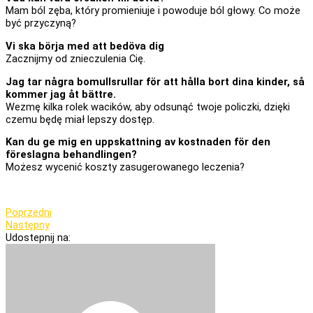
Mam ból zęba, który promieniuje i powoduje ból głowy. Co może
być przyczyną?
Vi ska börja med att bedöva dig
Zacznijmy od znieczulenia Cię.
Jag tar några bomullsrullar för att hålla bort dina kinder, så
kommer jag åt bättre.
Wezmę kilka rolek wacików, aby odsunąć twoje policzki, dzięki
czemu będę miał lepszy dostęp.
Kan du ge mig en uppskattning av kostnaden för den
föreslagna behandlingen?
Możesz wycenić koszty zasugerowanego leczenia?
Poprzedni
Następny
Udostepnij na: