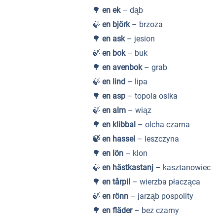
🌳
en ek
– dąb
🍃
en björk
– brzoza
🌳
en ask
– jesion
🍃
en bok
– buk
🌳
en avenbok
– grab
🍃
en lind
– lipa
🌳
en asp
– topola osika
🍃
en alm
– wiąz
🌳
en klibbal
– olcha czarna
🍃
en hassel
– leszczyna
🌳
en lön
– klon
🍃
en hästkastanj
– kasztanowiec
🌳
en tårpil
– wierzba płacząca
🍃
en rönn
– jarząb pospolity
🌳
en fläder
– bez czarny