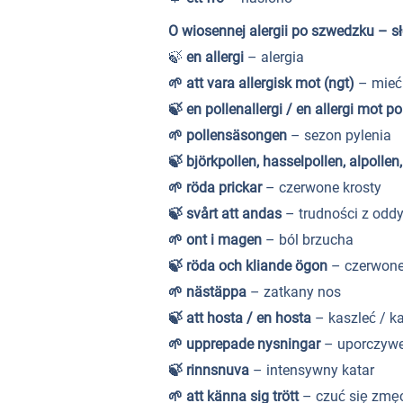
O wiosennej alergii po szwedzku
– s
🍃
en allergi
– alergia
🌱
att vara allergisk mot (ngt)
– mieć 
🍃
en pollenallergi / en allergi mot p
🌱
pollensäsongen
– sezon pylenia
🍃
björkpollen, hasselpollen, alpollen
🌱
röda prickar
– czerwone krosty
🍃
svårt att andas
– trudności z odd
🌱
ont i magen
– ból brzucha
🍃
röda och kliande ögon
– czerwone
🌱
nästäppa
– zatkany nos
🍃
att hosta / en hosta
– kaszleć / k
🌱
upprepade nysningar
– uporczywe 
🍃
rinnsnuva
– intensywny katar
🌱
att känna sig trött
– czuć się zm