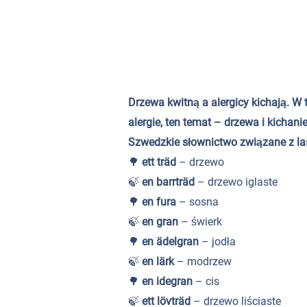
Drzewa kwitną a alergicy kichają. W 
alergie, ten temat – drzewa i kicha
Szwedzkie słownictwo związane z l
🌳
ett träd
– drzewo
🍃
en barrträd
– drzewo iglaste
🌳
en fura
– sosna
🍃
en gran
– świerk
🌳
en ädelgran
– jodła
🍃
en lärk
– modrzew
🌳
en idegran
– cis
🍃
ett lövträd
– drzewo liściaste