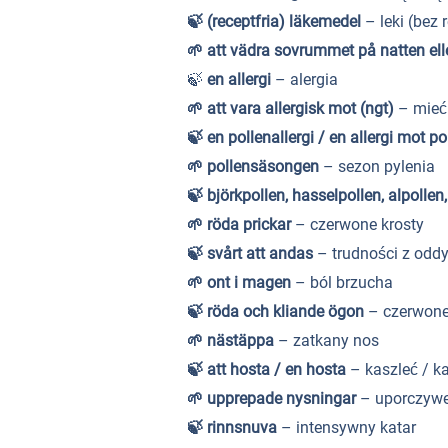
🍃
(receptfria) läkemedel
– leki (bez 
🌱
att vädra sovrummet på natten ell
🍃
en allergi
– alergia
🌱
att vara allergisk mot (ngt)
– mieć 
🍃
en pollenallergi / en allergi mot p
🌱
pollensäsongen
– sezon pylenia
🍃
björkpollen, hasselpollen, alpollen
🌱
röda prickar
– czerwone krosty
🍃
svårt att andas
– trudności z odd
🌱
ont i magen
– ból brzucha
🍃
röda och kliande ögon
– czerwone
🌱
nästäppa
– zatkany nos
🍃
att hosta / en hosta
– kaszleć / k
🌱
upprepade nysningar
– uporczywe 
🍃
rinnsnuva
– intensywny katar