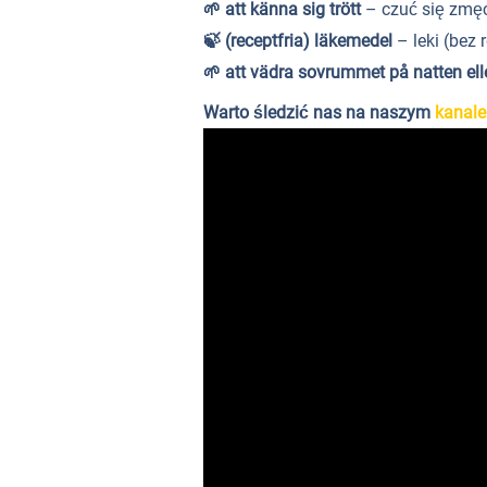
🌱
att känna sig trött
– czuć się zm
🍃
(receptfria) läkemedel
– leki (bez 
🌱
att vädra sovrummet på natten ell
Warto śledzić nas na naszym
kanale