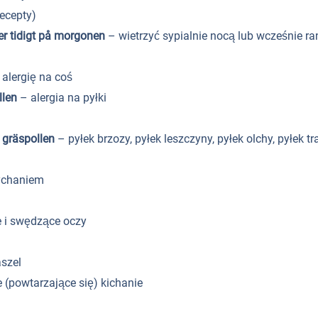
recepty)
er tidigt på morgonen
– wietrzyć sypialnie nocą lub wcześnie ra
alergię na coś
ollen
– alergia na pyłki
, gräspollen
– pyłek brzozy, pyłek leszczyny, pyłek olchy, pyłek t
ychaniem
 i swędzące oczy
aszel
(powtarzające się) kichanie