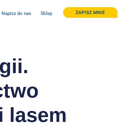
ZAPISZ MNIE
Napisz do nas
Sklep
gii.
ctwo
i lasem