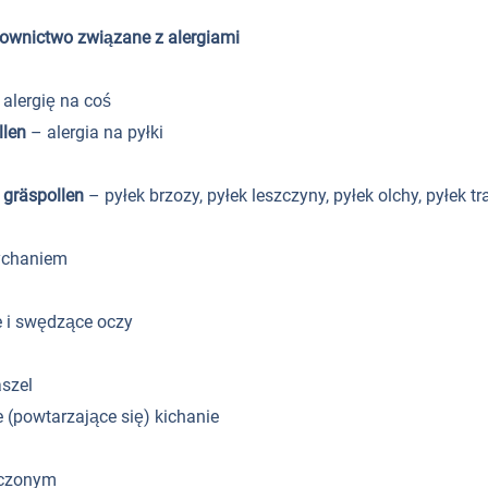
łownictwo związane z alergiami
alergię na coś
ollen
– alergia na pyłki
, gräspollen
– pyłek brzozy, pyłek leszczyny, pyłek olchy, pyłek t
ychaniem
 i swędzące oczy
aszel
(powtarzające się) kichanie
ęczonym