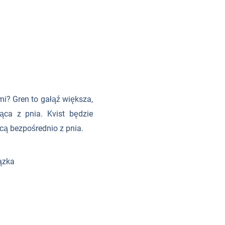
mi? Gren to gałąź większa,
ąca z pnia. Kvist będzie
cą bezpośrednio z pnia.
ązka