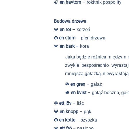
🍃
en havtorn
– rokitnik pospolity
Budowa drzewa
🍁
en rot
– korzeń
☘️
en stam
– pień drzewa
🍁
en bark
– kora
Jaka będzie różnica między ni
zwykle bezpośrednio wyrastaj
mniejszą gałązką, niewyrastają
☘️
en gren
– gałąź
🍁
en kvist
– gałąź boczna, gał
☘️
ett löv
– liść
🍁
en knopp
– pąk
☘️
en kotte
– szyszka
🍁
ett frö
– nasiono