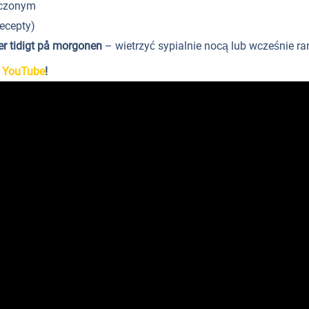
ęczonym
recepty)
er tidigt på morgonen
– wietrzyć sypialnie nocą lub wcześnie ra
 YouTube
!