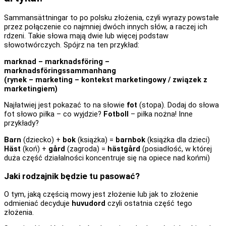
Sammansättningar to po polsku złożenia, czyli wyrazy powstałe
przez połączenie co najmniej dwóch innych słów, a raczej ich
rdzeni. Takie słowa mają dwie lub więcej podstaw
słowotwórczych. Spójrz na ten przykład:
marknad – marknadsföring –
marknadsföringssammanhang
(rynek – marketing – kontekst marketingowy / związek z
marketingiem
)
Najłatwiej jest pokazać to na słowie
fot
(stopa). Dodaj do słowa
fot słowo piłka – co wyjdzie?
Fotboll
– piłka nożna! Inne
przykłady?
Barn
(dziecko) +
bok
(książka) =
barnbok
(książka dla dzieci)
Häst
(koń) +
gård
(zagroda) =
hästgård
(posiadłość, w której
duża część działalności koncentruje się na opiece nad końmi)
Jaki rodzajnik będzie tu pasować?
O tym, jaką częścią mowy jest złożenie lub jak to złożenie
odmieniać decyduje
huvudord
czyli ostatnia część tego
złożenia.