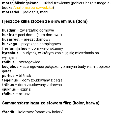
matspjälkningskanal
– układ trawienny (pobierz bezpłatnego e-
booka
Anatomia po szwedzku
)
matsedel
– jadłospis, menu
I jeszcze kilka złożeń ze słowem hus (dom)
husdjur
– zwierzątko domowe
husfru
– pani domu (kura domowa)
husarrest
– areszt domowy
husvagn
– przyczepa campingowa
flerfamiljshus
– dom wielorodzinny
hyreshus
– budynek, w którym znajdują się mieszkania na
wynajem
radhus
– szeregowiec
kedjehus
– szeregowiec połączony z innymi budynkami poprzez
garaż
parhus
– bliźniak
tegelhus
– dom zbudowany z cegieł
trähus
– dom zbudowany z drewna
sjukhus
– szpital
rådhus
– ratusz
Sammansättningar ze słowem färg (kolor, barwa)
färgrik
– kolorowy (bogaty w kolory)