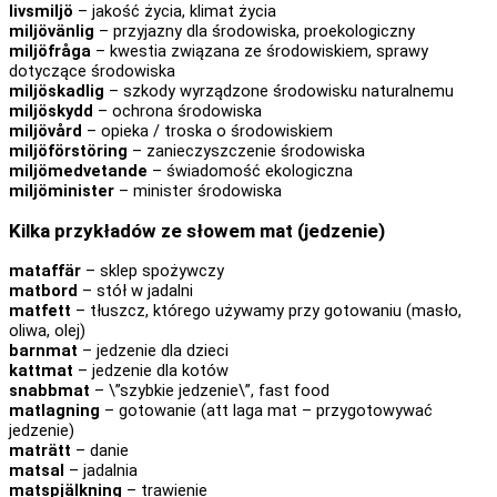
livsmiljö
– jakość życia, klimat życia
miljövänlig
– przyjazny dla środowiska, proekologiczny
miljöfråga
– kwestia związana ze środowiskiem, sprawy
dotyczące środowiska
miljöskadlig
– szkody wyrządzone środowisku naturalnemu
miljöskydd
– ochrona środowiska
miljövård
– opieka / troska o środowiskiem
miljöförstöring
– zanieczyszczenie środowiska
miljömedvetande
– świadomość ekologiczna
miljöminister
– minister środowiska
Kilka przykładów ze słowem mat (jedzenie)
mataffär
– sklep spożywczy
matbord
– stół w jadalni
matfett
– tłuszcz, którego używamy przy gotowaniu (masło,
oliwa, olej)
barnmat
– jedzenie dla dzieci
kattmat
– jedzenie dla kotów
snabbmat
– \”szybkie jedzenie\”, fast food
matlagning
– gotowanie (att laga mat – przygotowywać
jedzenie)
maträtt
– danie
matsal
– jadalnia
matspjälkning
– trawienie