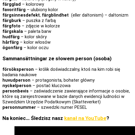
färgglad
– kolorowy
favoritfärg
– ulubiony kolor
färgsinnesdefekt
,
färgblindhet
(eller daltonism) – daltonizm
färgburk
– puszka z farbą
färgfoto
– zdjęcie w kolorze
färgskala
– paleta barw
hudfärg
– kolor skóry
hårfärg
– kolor włosów
ögonfärg
– kolor oczu
Sammansättningar ze słowem person (osoba)
försöksperson
– królik doświadczalny, ktoś na kim robi się
badania naukowe
huvudperson
– protagonista, bohater główny
nyckelperson
– postać kluczowa
personbevis
– zaświadczenie zawierające informacje o osobie,
które są zarejestrowane w bazie danych ewidencji ludności w
Szwedzkim Urzędzie Podatkowym (Skatteverket)
personnummer
– szwedzki numer PESEL
Na koniec…
Śledzisz nasz
kanał na YouTube
?