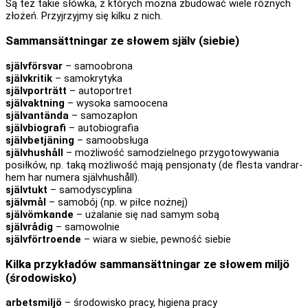
Są też takie słówka, z których można zbudować wiele różnych
złożeń. Przyjrzyjmy się kilku z nich.
Sammansättningar ze słowem själv (siebie)
självförsvar
– samoobrona
självkritik
– samokrytyka
självporträtt
– autoportret
självaktning
– wysoka samoocena
självantända
– samozapłon
självbiografi
– autobiografia
självbetjäning
– samoobsługa
självhushåll
– możliwość samodzielnego przygotowywania
posiłków, np. taką możliwość mają pensjonaty (de flesta vandrar­
hem har nu­mera självhushåll).
självtukt
– samodyscyplina
självmål
– samobój (np. w piłce nożnej)
självömkande
– użalanie się nad samym sobą
självrådig
– samowolnie
självförtroende
– wiara w siebie, pewność siebie
Kilka przykładów sammansättningar ze słowem miljö
(środowisko)
arbetsmiljö
– środowisko pracy, higiena pracy