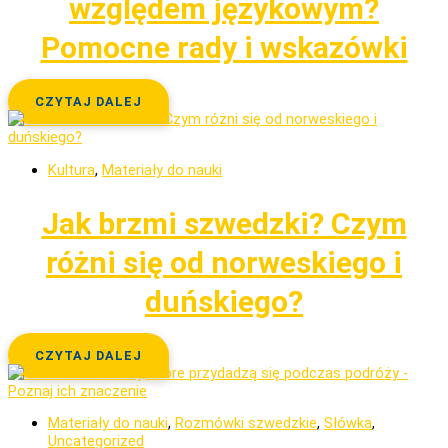
względem językowym?
Pomocne rady i wskazówki
CZYTAJ DALEJ
Kultura
,
Materiały do nauki
Jak brzmi szwedzki? Czym
różni się od norweskiego i
duńskiego?
CZYTAJ DALEJ
Materiały do nauki
,
Rozmówki szwedzkie
,
Słówka
,
Uncategorized