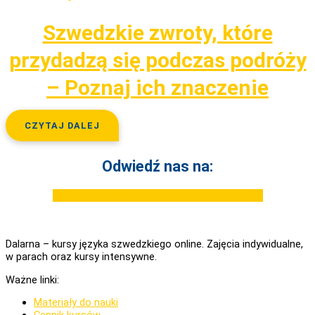
Szwedzkie zwroty, które
przydadzą się podczas podróży
– Poznaj ich znaczenie
CZYTAJ DALEJ
Odwiedź nas na:
Facebook
Youtube
Instagram
Tiktok
Linkedin
Dalarna – kursy języka szwedzkiego online. Zajęcia indywidualne,
w parach oraz kursy intensywne.
Ważne linki:
Materiały do nauki