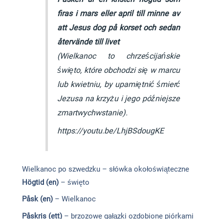
firas i mars eller april till minne av
att Jesus dog på korset och sedan
återvände till livet
(Wielkanoc to chrześcijańskie
święto, które obchodzi się w marcu
lub kwietniu, by upamiętnić śmierć
Jezusa na krzyżu i jego późniejsze
zmartwychwstanie).
https://youtu.be/LhjBSdougKE
Wielkanoc po szwedzku – słówka okołoświąteczne
Högtid (en)
– święto
Påsk (en)
– Wielkanoc
Påskris (ett)
– brzozowe gałązki ozdobione piórkami