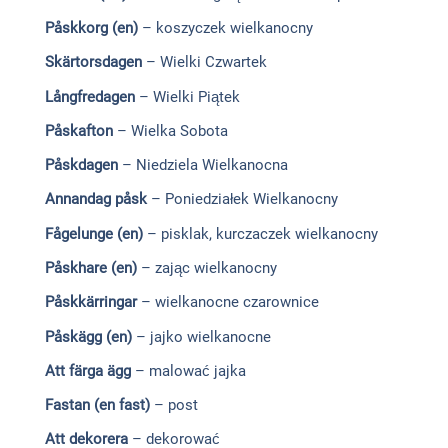
Påskkorg (en)
– koszyczek wielkanocny
Skärtorsdagen
– Wielki Czwartek
Långfredagen
– Wielki Piątek
Påskafton
– Wielka Sobota
Påskdagen
– Niedziela Wielkanocna
Annandag påsk
– Poniedziałek Wielkanocny
Fågelunge (en)
– pisklak, kurczaczek wielkanocny
Påskhare (en)
– zając wielkanocny
Påskkärringar
– wielkanocne czarownice
Påskägg (en)
– jajko wielkanocne
Att
färga ägg
– malować jajka
Fastan (en fast)
– post
Att dekorera
– dekorowa
ć