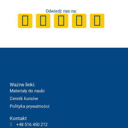
Odwiedź nas na:
F
Y
I
T
L
a
o
n
i
i
c
u
s
k
n
e
t
t
t
k
b
u
a
o
e
Ważne linki:
o
b
g
k
d
Materiały do nauki
Cennik kursów
o
e
r
i
Polityka prywatności
k
a
n
Kontakt
+48 516 450 212