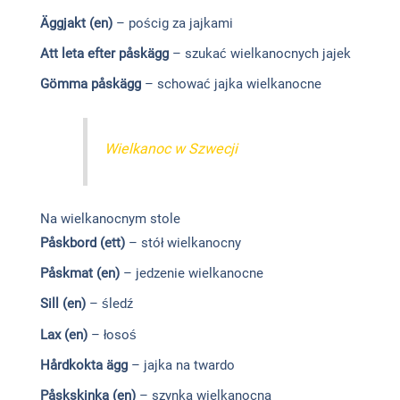
Äggjakt (en)
– pościg za jajkami
Att leta efter
påskägg
– szukać wielkanocnych jajek
Gömma påskägg
– schować jajka wielkanocne
Wielkanoc w Szwecji
Na wielkanocnym stole
Påskbord (ett)
– stół wielkanocny
Påskmat (en)
– jedzenie wielkanocne
Sill (en)
– śledź
Lax (en)
– łosoś
Hårdkokta ägg
– jajka na twardo
Påskskinka (en)
– szynka wielkanocna