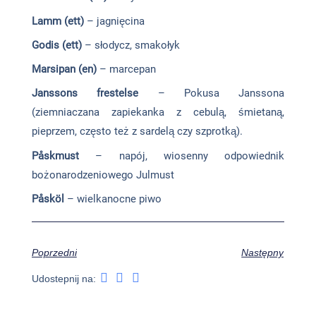
Lamm (ett)
– jagnięcina
Godis (ett)
– słodycz, smakołyk
Marsipan (en)
– marcepan
Janssons frestelse
– Pokusa Janssona
(ziemniaczana zapiekanka z cebulą, śmietaną,
pieprzem, często też z sardelą czy szprotką).
Påskmust
– napój, wiosenny odpowiednik
bożonarodzeniowego Julmust
Påsköl
– wielkanocne piwo
Poprzedni
Następny
Udostepnij na: