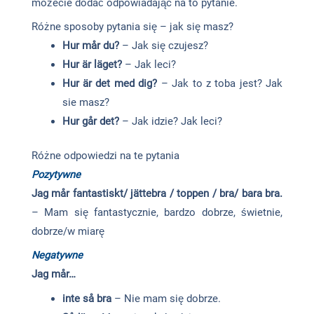
możecie dodać odpowiadając na to pytanie.
Różne sposoby pytania się – jak się masz?
Hur mår du?
– Jak się czujesz?
Hur är läget?
– Jak leci?
Hur är det med dig?
– Jak to z toba jest? Jak
sie masz?
Hur går det?
– Jak idzie? Jak leci?
Różne odpowiedzi na te pytania
Pozytywne
Jag mår fantastiskt/ jättebra / toppen / bra/ bara bra.
– Mam się fantastycznie, bardzo dobrze, świetnie,
dobrze/w miarę
Negatywne
Jag mår…
inte så bra
– Nie mam się dobrze.