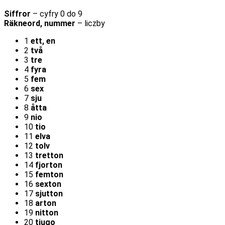
Siffror
– cyfry 0 do 9
Räkneord, nummer
– liczby
1
ett, en
2
två
3
tre
4
fyra
5
fem
6
sex
7
sju
8
åtta
9
nio
10
tio
11
elva
12
tolv
13
tretton
14
fjorton
15
femton
16
sexton
17
sjutton
18
arton
19
nitton
20
tjugo