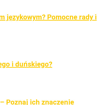
em językowym? Pomocne rady i
ego i duńskiego?
 – Poznaj ich znaczenie