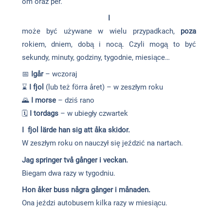
om oraz per.
I
może być używane w wielu przypadkach,
poza
rokiem, dniem, dobą i nocą. Czyli mogą to być
sekundy, minuty, godziny, tygodnie, miesiące…
📅
Igår
– wczoraj
⌛
I fjol
(lub też förra året) – w zeszłym roku
🌄
I morse
– dziś rano
🗓️
I tordags
– w ubiegły czwartek
I fjol lärde han sig att åka skidor.
W zeszłym roku on nauczył się jeździć na nartach.
Jag springer två gånger i veckan.
Biegam dwa razy w tygodniu.
Hon åker buss några gånger i månaden.
Ona jeździ autobusem kilka razy w miesiącu.