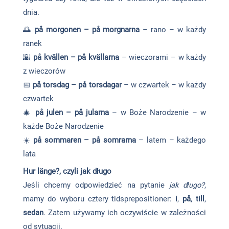
dnia.
🌅
på morgonen – på morgnarna
– rano – w każdy
ranek
🌇
på kvällen – på kvällarna
– wieczorami – w każdy
z wieczorów
📅
på torsdag – på torsdagar
– w czwartek – w każdy
czwartek
🎄
på julen – på jularna
– w Boże Narodzenie – w
każde Boże Narodzenie
☀️
på sommaren – på somrarna
– latem – każdego
lata
Hur länge?, czyli jak długo
Jeśli chcemy odpowiedzieć na pytanie
jak długo?
,
mamy do wyboru cztery tidsprepositioner:
i
,
på
,
till
,
sedan
. Zatem używamy ich oczywiście w zależności
od sytuacji.