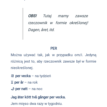
OBS!
Tutaj mamy zawsze
rzeczownik w formie określonej!
Dagen, året, itd.
PER
Można używać tak, jak w przypadku om/i. Jedyną
różnicą jest to, aby rzeczownik zawsze był w formie
nieokreślonej.
📆
per vecka
– na tydzień
⏳
per år
– na rok
🌙
per natt
– na noc
Jag äter kött två gånger per vecka.
Jem mięso dwa razy w tygodniu.