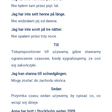
Nie byłem tam przez pięć lat.
Jag har
inte
sett henne
på länge
.
Nie widziałam jej od dawna.
Jag har
inte
sovit på
tre nätter
.
Nie spałam przez trzy noce.
Till
Tidsprepositioner till używamy, gdzie stawiamy
ograniczenie czasowe, kiedy sygnalizujemy, że coś
się zakończyło.
Jag kan stanna till solnedgången.
Mogę zostać do zachodu słońca.
Sedan
Przyimka czasu sedan używamy, by opisać co, co
wciąż się dzieje.
Anna har bott i Stockholm sedan 2009.