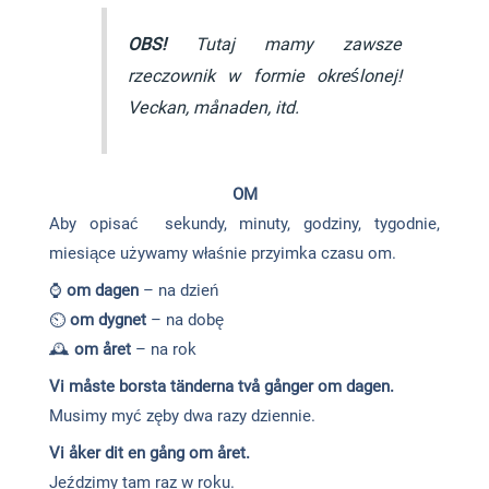
OBS!
Tutaj mamy zawsze
rzeczownik w formie określonej!
Veckan, månaden, itd.
OM
Aby opisać sekundy, minuty, godziny, tygodnie,
miesiące używamy właśnie przyimka czasu om.
⌚
om dagen
– na dzień
⏲️
om dygnet
– na dobę
🕰️
om året
– na rok
Vi måste borsta tänderna två gånger om dagen.
Musimy myć zęby dwa razy dziennie.
Vi åker dit en gång om året.
Jeździmy tam raz w roku.