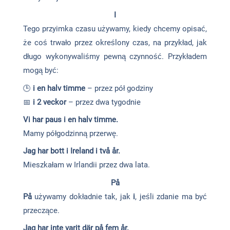
I
Tego przyimka czasu używamy, kiedy chcemy opisać,
że coś trwało przez określony czas, na przykład, jak
długo wykonywaliśmy pewną czynność. Przykładem
mogą być:
🕒
i en halv timme
– przez pół godziny
📅
i 2 veckor
– przez dwa tygodnie
Vi har paus i en halv timme.
Mamy półgodzinną przerwę.
Jag har bott i Ireland i två år.
Mieszkałam w Irlandii przez dwa lata.
På
På
używamy dokładnie tak, jak
i
, jeśli zdanie ma być
przeczące.
Jag har
inte
varit där
på fem år
.