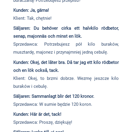
buraczaną! Potrzebujesz przepisu?
Kunden: Ja, gärna!
Klient: Tak, chętnie!
Säljaren: Du behöver cirka ett halvkilo rödbetor,
senap, majonnäs och minst en lök.
Sprzedawca: Potrzebujesz pół kilo buraków,
musztardę, majonez i przynajmniej jedną cebulę.
Kunden: Okej, det låter bra. Då tar jag ett kilo rödbetor
och en lök också, tack.
Klient: Okej, to brzmi dobrze. Wezmę jeszcze kilo
buraków i cebulę.
Säljaren: Sammanlagt blir det 120 kronor.
Sprzedawca: W sumie będzie 120 koron.
Kunden: Här är det, tack!
Sprzedawca: Proszę, dziękuję!