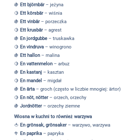
🍇
Ett björnbär
– jeżyna
🍋
Ett körsbär
– wiśnia
🍇
Ett vinbär
– porzeczka
🍋
Ett krusbär
– agrest
🍇
En jordgubbe
– truskawka
🍋
En vindruva
– winogrono
🍇
Ett hallon
– malina
🍋
En vattenmelon
– arbuz
🍇
En kastanj
– kasztan
🍋
En mandel
– migdał
🍇
En ärta
– groch (często w liczbie mnogiej: ärtor)
🍋
En nöt, nötter
– orzech, orzechy
🍇
Jordnötter
– orzechy ziemne
Wiosna w kuchni to również warzywa
🍅
En grönsak, grönsaker
– warzywo, warzywa
🥦
En paprika
– papryka