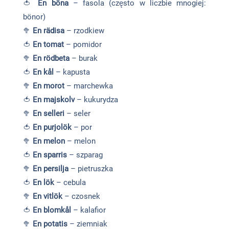
🍅
En böna
– fasola (często w liczbie mnogiej:
bönor)
🥦
En rädisa
– rzodkiew
🍅
En tomat
– pomidor
🥦
En rödbeta
– burak
🍅
En kål
– kapusta
🥦
En morot
– marchewka
🍅
En majskolv
– kukurydza
🥦
En selleri
– seler
🍅
En purjolök
– por
🥦
En melon
– melon
🍅
En sparris
– szparag
🥦
En persilja
– pietruszka
🍅
En lök
– cebula
🥦
En vitlök
– czosnek
🍅
En blomkål
– kalafior
🥦
En potatis
– ziemniak