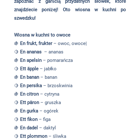
zapoznać z garścią przydatnych słówek, które
znajdziecie poniżej! Oto wiosna w kuchni po
szwedzku!
Wiosna w kuchni to owoce
🍇
En frukt, frukter
– owoc, owoce|
🍋
En ananas
– ananas
🍇
En apelsin
– pomarańcza
🍋
Ett äpple
– jabłko
🍇
En banan
– banan
🍋
En persika
– brzoskwinia
🍇
En citron
– cytryna
🍋
Ett päron
– gruszka
🍇
En gurka
– ogórek
🍋
Ett fikon
– figa
🍇
En dadel
– daktyl
🍋
Ett plommon
– śliwka