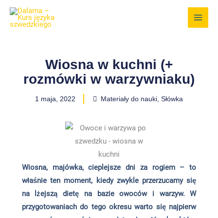
Przejdź
do
treści
Wiosna w kuchni (+
rozmówki w warzywniaku)
1 maja, 2022
Materiały do nauki
,
Słówka
Wiosna, majówka, cieplejsze dni za rogiem – to
właśnie ten moment, kiedy zwykle przerzucamy się
na lżejszą dietę na bazie owoców i warzyw. W
przygotowaniach do tego okresu warto się najpierw