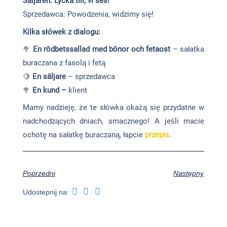
Säljaren: Lycka till, vi ses!
Sprzedawca: Powodzenia, widzimy się!
Kilka słówek z dialogu:
🥦
En rödbetssallad med bönor och fetaost
– sałatka
buraczana z fasolą i fetą
🍋
En säljare
– sprzedawca
🥦
En kund –
klient
Mamy nadzieję, że te słówka okażą się przydatne w
nadchodzących dniach, smacznego! A jeśli macie
ochotę na sałatkę buraczaną, łapcie
przepis
.
Poprzedni
Następny
Udostepnij na: