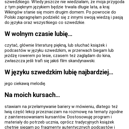
szwedzkiego. Wtedy jeszcze nie wiedziałam, że moja przygoda
z tym pięknym językiem będzie trwała długie lata, a kraj
Wikingów stanie się moim drugim domem. Po powrocie do
Polski zapragnęłam podzielić się z innymi swoją wiedzą i pasją
do języka oraz wszystkiego co szwedzkie.
W wolnym czasie lubię…
czytać, głównie literaturę piękną, lub słuchać książek i
podcastów w języku szwedzkim, w przerwach biegam lub
jeżdżę rowerem po lesie, czasem też zaglądam do kina,
zwłaszcza jeśli trafi się jakiś film skandynawski.
W języku szwedzkim lubię najbardziej…
jego ciekawą melodię.
Na moich kursach…
stawiam na przełamywanie bariery w mówieniu, dlatego też
lwią część lekcji przeznaczam na rozmowę na tematy zgodne
z zainteresowaniami kursantów. Dostosowuję program i
materiały do potrzeb ucznia, oprócz tradycyjnych książek
chętnie sięgam po fragmenty autentycznych podcastów i