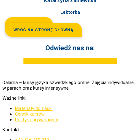
Katarzyna Zaniewska
Lektorka
POZNAJ MNIE
WRÓĆ NA STRONĘ GŁÓWNĄ
Odwiedź nas na:
Facebook
Youtube
Instagram
Tiktok
Linkedin
Dalarna – kursy języka szwedzkiego online. Zajęcia indywidualne,
w parach oraz kursy intensywne.
Ważne linki:
Materiały do nauki
Cennik kursów
Polityka prywatności
Kontakt
+48 516 450 212