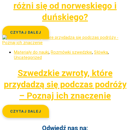
różni się od norweskiego i
duńskiego?
CZYTAJ DALEJ
Materiały do nauki
,
Rozmówki szwedzkie
,
Słówka
,
Uncategorized
Szwedzkie zwroty, które
przydadzą się podczas podróży
– Poznaj ich znaczenie
CZYTAJ DALEJ
Odwiedź nas na: