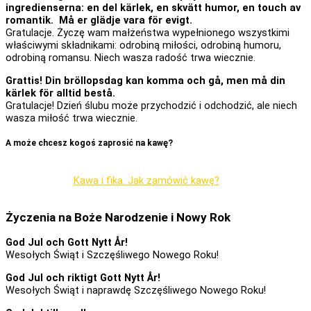
ingredienserna: en del kärlek, en skvätt humor, en touch av
romantik. Må er glädje vara för evigt.
Gratulacje. Życzę wam małżeństwa wypełnionego wszystkimi
właściwymi składnikami: odrobiną miłości, odrobiną humoru,
odrobiną romansu. Niech wasza radość trwa wiecznie.
Grattis! Din bröllopsdag kan komma och gå, men må din
kärlek för alltid bestå.
Gratulacje! Dzień ślubu może przychodzić i odchodzić, ale niech
wasza miłość trwa wiecznie.
A może chcesz kogoś zaprosić na kawę?
Kawa i fika. Jak zamówić kawę?
Życzenia na Boże Narodzenie
i Nowy Rok
God Jul och Gott Nytt År!
Wesołych Świąt i Szczęśliwego Nowego Roku!
God Jul och riktigt Gott Nytt År!
Wesołych Świąt i naprawdę Szczęśliwego Nowego Roku!