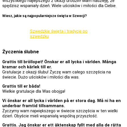
Wszystkiego najlepszego z okazji urodzin! Mam nadzieję, że
spędzisz wspaniały dzień. Wiele uścisków i miłości dla Ciebie.
Wiesz, jakie są najpopularniejsze święta w Szwecji?
Szwedzkie święta i tradycje po
szwedzku
Życzenia ślubne
Grattis till bröllopet! Önskar er all lycka i världen. Många
kramar och kärlek till er.
Gratulacje z okazji ślubu! Życzę wam całego szczęścia na
świecie. Dużo uścisków i miłości dla was.
Grattis till er båda!
Wielkie gratulacje dla Was obojga!
Vi önskar er all lycka i världen på er stora dag. Må ni ha en
underbar framtid tillsammans.
Życzymy wam największego w świecie szczęścia w ten wielki
dzień. Obyście mieli wspaniałą wspólną przyszłość.
Grattis. Jag önskar er ett äktenskap fyllt med alla de rätta