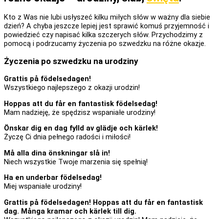
Kto z Was nie lubi usłyszeć kilku miłych słów w ważny dla siebie
dzień? A chyba jeszcze lepiej jest sprawić komuś przyjemność i
powiedzieć czy napisać kilka szczerych słów. Przychodzimy z
pomocą i podrzucamy życzenia po szwedzku na różne okazje.
Życzenia po szwedzku na urodziny
Grattis på födelsedagen!
Wszystkiego najlepszego z okazji urodzin!
Hoppas att du får en fantastisk födelsedag!
Mam nadzieję, że spędzisz wspaniałe urodziny!
Önskar dig en dag fylld av glädje och kärlek!
Życzę Ci dnia pełnego radości i miłości!
Må alla dina önskningar slå in!
Niech wszystkie Twoje marzenia się spełnią!
Ha en underbar födelsedag!
Miej wspaniałe urodziny!
Grattis på födelsedagen! Hoppas att du får en fantastisk
dag. Många kramar och kärlek till dig.