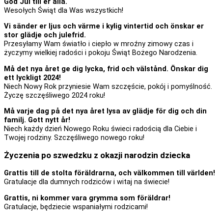
God Jul till er alla.
Wesołych Świąt dla Was wszystkich!
Vi sänder er ljus och värme i kylig vintertid och önskar er
stor glädje och julefrid.
Przesyłamy Wam światło i ciepło w mroźny zimowy czas i
życzymy wielkiej radości i pokoju Świąt Bożego Narodzenia.
Må det nya året ge dig lycka, frid och välstånd. Önskar dig
ett lyckligt 2024!
Niech Nowy Rok przyniesie Wam szczęście, pokój i pomyślność.
Życzę szczęśliwego 2024 roku!
Må varje dag på det nya året lysa av glädje för dig och din
familj. Gott nytt år!
Niech każdy dzień Nowego Roku świeci radością dla Ciebie i
Twojej rodziny. Szczęśliwego nowego roku!
Życzenia po szwedzku z okazji narodzin dziecka
Grattis till de stolta föräldrarna, och välkommen till världen!
Gratulacje dla dumnych rodziców i witaj na świecie!
Grattis, ni kommer vara grymma som föräldrar!
Gratulacje, będziecie wspaniałymi rodzicami!