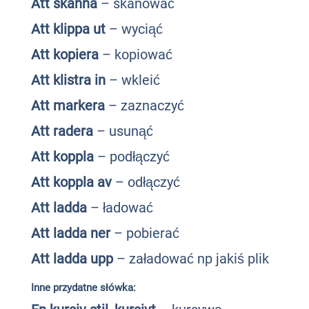
Att skanna
– skanować
Att klippa ut
– wyciąć
Att kopiera
– kopiować
Att klistra in
– wkleić
Att markera
– zaznaczyć
Att radera
– usunąć
Att koppla
– podłączyć
Att koppla av
– odłączyć
Att ladda
– ładować
Att ladda ner
– pobierać
Att ladda upp
– załadować np jakiś plik
Inne przydatne słówka: