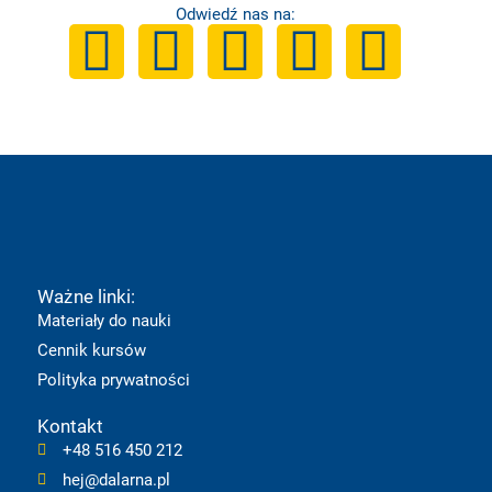
Odwiedź nas na:
F
Y
I
T
L
a
o
n
i
i
c
u
s
k
n
e
t
t
t
k
b
u
a
o
e
Ważne linki:
o
b
g
k
d
Materiały do nauki
Cennik kursów
o
e
r
i
Polityka prywatności
k
a
n
Kontakt
+48 516 450 212
m
hej@dalarna.pl