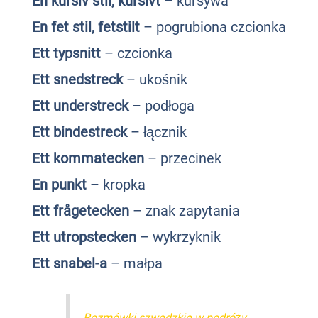
En kursiv stil, kursivt
– kursywa
En fet stil, fetstilt
– pogrubiona czcionka
Ett typsnitt
– czcionka
Ett snedstreck
– ukośnik
Ett understreck
– podłoga
Ett bindestreck
– łącznik
Ett kommatecken
– przecinek
En punkt
– kropka
Ett frågetecken
– znak zapytania
Ett utropstecken
– wykrzyknik
Ett snabel-a
– małpa
Rozmówki szwedzkie w podróży