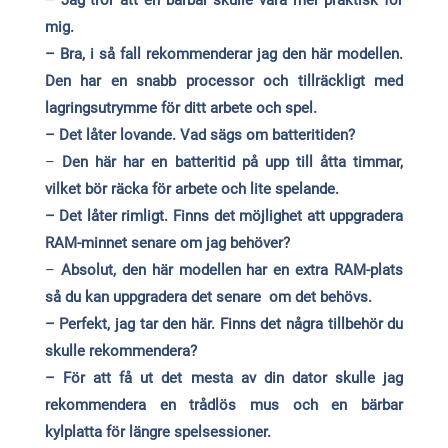
mig.
– Bra, i så fall rekommenderar jag den här modellen.
Den har en snabb processor och tillräckligt med
lagringsutrymme för ditt arbete och spel.
– Det låter lovande. Vad sägs om batteritiden?
–
Den här har en batteritid på upp till åtta timmar,
vilket bör räcka för arbete och lite spelande.
– Det låter rimligt. Finns det möjlighet att uppgradera
RAM-minnet senare om jag behöver?
–
Absolut, den här modellen har en extra RAM-plats
så du kan uppgradera det senare om det behövs.
– Perfekt, jag tar den här. Finns det några tillbehör du
skulle rekommendera?
– För att få ut det mesta av din dator skulle jag
rekommendera en trådlös mus och en bärbar
kylplatta för längre spelsessioner.