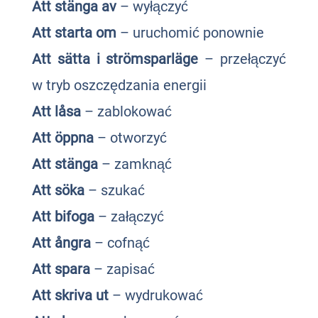
Att stänga av
– wyłączyć
Att starta om
– uruchomić ponownie
Att sätta i strömsparläge
– przełączyć
w tryb oszczędzania energii
Att låsa
– zablokować
Att öppna
– otworzyć
Att stänga
– zamknąć
Att söka
– szukać
Att bifoga
– załączyć
Att ångra
– cofnąć
Att spara
– zapisać
Att skriva ut
– wydrukować