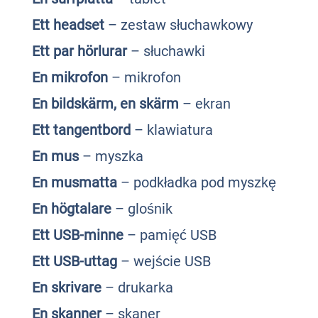
Ett headset
– zestaw słuchawkowy
Ett par hörlurar
– słuchawki
En mikrofon
– mikrofon
En bildskärm, en skärm
– ekran
Ett tangentbord
– klawiatura
En mus
– myszka
En musmatta
– podkładka pod myszkę
En högtalare
– glośnik
Ett USB-minne
– pamięć USB
Ett USB-uttag
– wejście USB
En skrivare
– drukarka
En skanner
– skaner