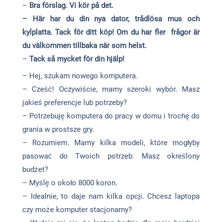
–
Bra förslag. Vi kör på det.
– Här har du din nya dator, trådlösa mus och
kylplatta. Tack för ditt köp! Om du har fler frågor är
du välkommen tillbaka när som helst.
–
Tack så mycket för din hjälp!
– Hej, szukam nowego komputera.
– Cześć! Oczywiście, mamy szeroki wybór. Masz
jakieś preferencje lub potrzeby?
– Potrzebuję komputera do pracy w domu i trochę do
grania w prostsze gry.
– Rozumiem. Mamy kilka modeli, które mogłyby
pasować do Twoich potrzeb. Masz określony
budżet?
– Myślę o około 8000 koron.
– Idealnie, to daje nam kilka opcji. Chcesz laptopa
czy może komputer stacjonarny?