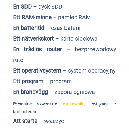
En SDD
– dysk SDD
Ett RAM-minne
– pamięć RAM
En batteritid
– czas baterii
Ett nätverkskort
– karta sieciowa
En trådlös router
– bezprzewodowy
ruter
Ett operativsystem
– system operacyjny
Ett program
– program
En brandvägg
– zapora ogniowa
Przydatne szwedzkie
czasowniki
, związane z
komputerem
Att starta
– włączyć